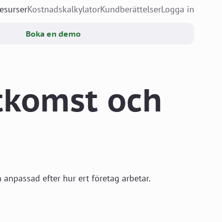
esurser
Kostnadskalkylator
Kundberättelser
Logga in
Boka en demo
åtkomst och
 anpassad efter hur ert företag arbetar.