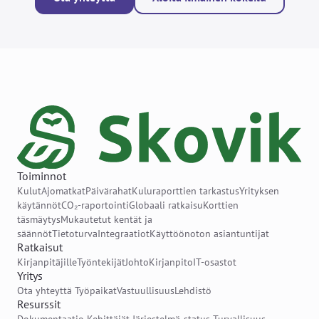
Toiminnot
Kulut
Ajomatkat
Päivärahat
Kuluraporttien tarkastus
Yrityksen
käytännöt
CO₂-raportointi
Globaali ratkaisu
Korttien
täsmäytys
Mukautetut kentät ja
säännöt
Tietoturva
Integraatiot
Käyttöönoton asiantuntijat
Ratkaisut
Kirjanpitäjille
Työntekijät
Johto
Kirjanpito
IT-osastot
Yritys
Ota yhteyttä
Työpaikat
Vastuullisuus
Lehdistö
Resurssit