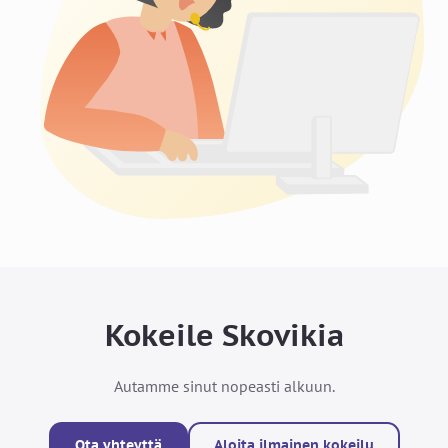
Kokeile Skovikia
Autamme sinut nopeasti alkuun.
Ota yhteyttä
Aloita ilmainen kokeilu