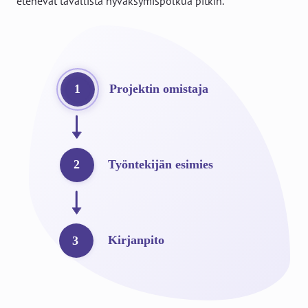
etenevät tavallista hyväksymispolkua pitkin.