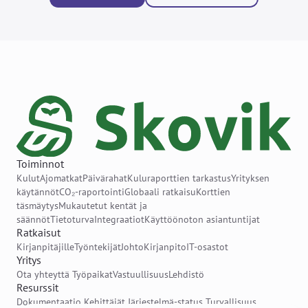
Toiminnot
Kulut
Ajomatkat
Päivärahat
Kuluraporttien tarkastus
Yrityksen
käytännöt
CO₂-raportointi
Globaali ratkaisu
Korttien
täsmäytys
Mukautetut kentät ja
säännöt
Tietoturva
Integraatiot
Käyttöönoton asiantuntijat
Ratkaisut
Kirjanpitäjille
Työntekijät
Johto
Kirjanpito
IT-osastot
Yritys
Ota yhteyttä
Työpaikat
Vastuullisuus
Lehdistö
Resurssit
Dokumentaatio
Kehittäjät
Järjestelmä-status
Turvallisuus