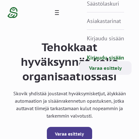
Säästölaskuri
Asiakastarinat
Kirjaudu sisään
Tehokkaat
Kirjaudu sisään
hyväksynnät koko
Varaa esittely
organisaatiossasi
Skovik yhdistää joustavat hyväksymisketjut, älykkään
automaation ja sisäänrakennetun opastuksen, jotka
auttavat tiimejä tarkastamaan kulut nopeammin ja
tarkemmin valvotusti.
Varaa esittely